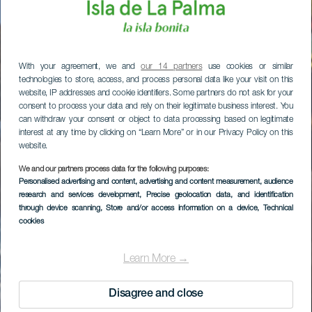
With your agreement, we and
our 14 partners
use cookies or similar
technologies to store, access, and process personal data like your visit on this
website, IP addresses and cookie identifiers. Some partners do not ask for your
consent to process your data and rely on their legitimate business interest. You
can withdraw your consent or object to data processing based on legitimate
interest at any time by clicking on “Learn More” or in our Privacy Policy on this
website.
We and our partners process data for the following purposes:
Personalised advertising and content, advertising and content measurement, audience
research and services development
, Precise geolocation data, and identification
through device scanning
, Store and/or access information on a device
, Technical
cookies
Learn More →
Disagree and close