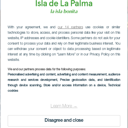
With your agreement, we and
our 14 partners
use cookies or similar
technologies to store, access, and process personal data like your visit on this
website, IP addresses and cookie identifiers. Some partners do not ask for your
consent to process your data and rely on their legitimate business interest. You
can withdraw your consent or object to data processing based on legitimate
interest at any time by clicking on “Learn More” or in our Privacy Policy on this
website.
We and our partners process data for the following purposes:
Personalised advertising and content, advertising and content measurement, audience
research and services development
, Precise geolocation data, and identification
through device scanning
, Store and/or access information on a device
, Technical
cookies
Learn More →
Disagree and close