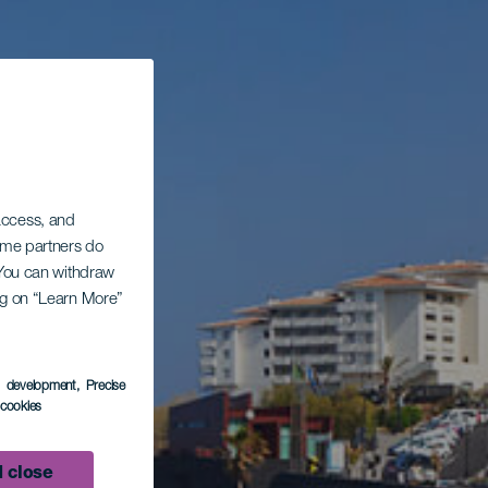
 access, and
Some partners do
. You can withdraw
ing on “Learn More”
s development
, Precise
l cookies
 close