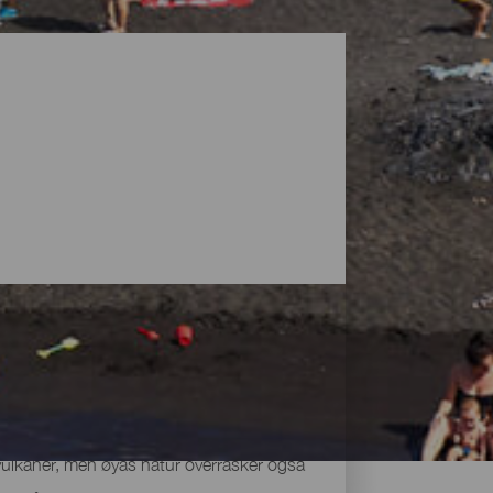
vulkaner, men øyas natur overrasker også