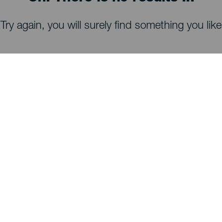
Try again, you will surely find something you like
HVA DU KAN SE OG GJØRE
Stjernekikking på La Palma
Turstier på La Palma
Strender på La Palma
Utsiktspunkter på La Palma