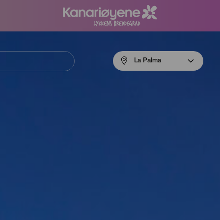
Menú
La Palma
navigation
La
Palma