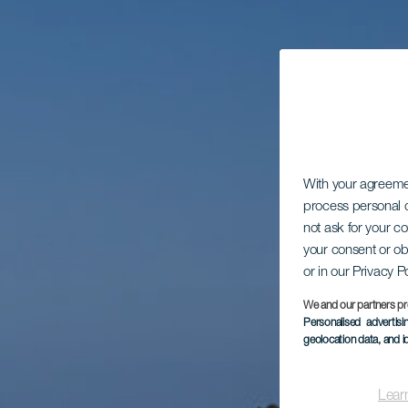
With your agreem
process personal d
not ask for your c
your consent or ob
or in our Privacy P
We and our partners pr
Personalised advertis
geolocation data, and i
Lear