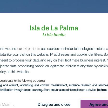
ent, we and
our 14 partners
use cookies or similar technologies to store,
ata like your visit on this website, IP addresses and cookie identifiers. 
onsent to process your data and rely on their legitimate business interest
ject to data processing based on legitimate interest at any time by click
olicy on this website.
ocess data for the following purposes:
ing and content, advertising and content measurement, audience research and service
dentification through device scanning
, Store and/or access information on a device
, Technica
n More →
Disagree and close
Agree and