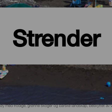
Strender
 øy med frodige, grønne skoger og barske landskap, beskyttet av 