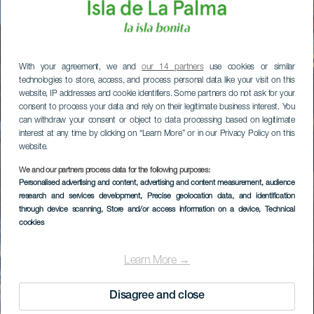
With your agreement, we and
our 14 partners
use cookies or similar
technologies to store, access, and process personal data like your visit on this
website, IP addresses and cookie identifiers. Some partners do not ask for your
consent to process your data and rely on their legitimate business interest. You
can withdraw your consent or object to data processing based on legitimate
interest at any time by clicking on “Learn More” or in our Privacy Policy on this
website.
We and our partners process data for the following purposes:
Personalised advertising and content, advertising and content measurement, audience
research and services development
, Precise geolocation data, and identification
through device scanning
, Store and/or access information on a device
, Technical
cookies
Learn More →
Disagree and close