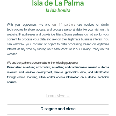
With your agreement, we and
our 14 partners
use cookies or similar
technologies to store, access, and process personal data like your visit on this
website, IP addresses and cookie identifiers. Some partners do not ask for your
consent to process your data and rely on their legitimate business interest. You
can withdraw your consent or object to data processing based on legitimate
interest at any time by clicking on “Learn More” or in our Privacy Policy on this
website.
We and our partners process data for the following purposes:
Personalised advertising and content, advertising and content measurement, audience
research and services development
, Precise geolocation data, and identification
through device scanning
, Store and/or access information on a device
, Technical
cookies
Learn More →
Disagree and close