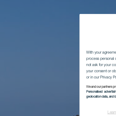
With your agreem
process personal d
not ask for your c
your consent or ob
or in our Privacy P
We and our partners pr
Personalised advertis
geolocation data, and i
Lear