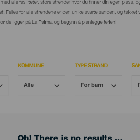
ed alle fasiliteter, store strender hvor du finner din egen plass, og 
het. Felles for alle strendene er den unike svarte sanden, og takket 
r de ligger på La Palma, og begynn å planlegge ferien!
KOMMUNE
TYPE STRAND
SA
Oh! There is no results ...