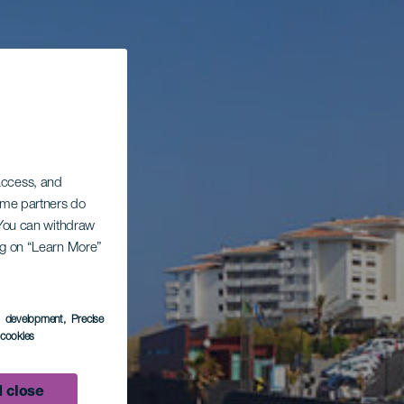
 access, and
Some partners do
. You can withdraw
ing on “Learn More”
s development
, Precise
l cookies
 close