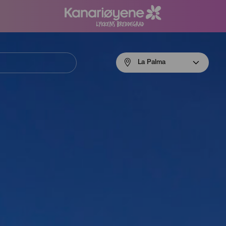
Menú
La Palma
navigation
La
Palma