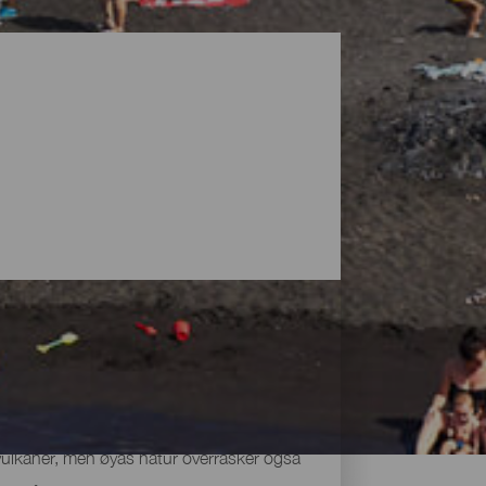
vulkaner, men øyas natur overrasker også