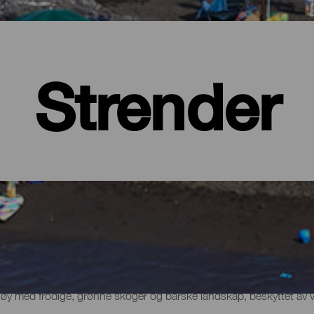
Strender
 øy med frodige, grønne skoger og barske landskap, beskyttet av 