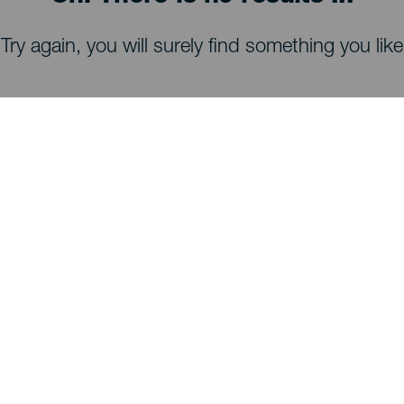
Try again, you will surely find something you like
HVA DU KAN SE OG GJØRE
Stjernekikking på La Palma
Turstier på La Palma
Strender på La Palma
Utsiktspunkter på La Palma