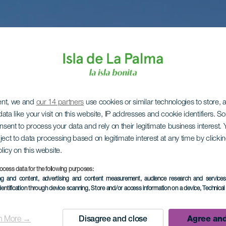
ent, we and
our 14 partners
use cookies or similar technologies to store,
ata like your visit on this website, IP addresses and cookie identifiers. 
onsent to process your data and rely on their legitimate business interest
ject to data processing based on legitimate interest at any time by click
olicy on this website.
ocess data for the following purposes:
ing and content, advertising and content measurement, audience research and service
dentification through device scanning
, Store and/or access information on a device
, Technica
n More →
Disagree and close
Agree and