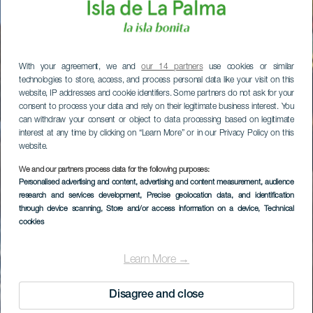
With your agreement, we and
our 14 partners
use cookies or similar
technologies to store, access, and process personal data like your visit on this
website, IP addresses and cookie identifiers. Some partners do not ask for your
consent to process your data and rely on their legitimate business interest. You
can withdraw your consent or object to data processing based on legitimate
interest at any time by clicking on “Learn More” or in our Privacy Policy on this
website.
We and our partners process data for the following purposes:
Personalised advertising and content, advertising and content measurement, audience
research and services development
, Precise geolocation data, and identification
through device scanning
, Store and/or access information on a device
, Technical
cookies
Learn More →
Disagree and close