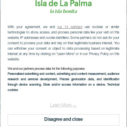
With your agreement, we and
our 14 partners
use cookies or similar
technologies to store, access, and process personal data like your visit on this
website, IP addresses and cookie identifiers. Some partners do not ask for your
consent to process your data and rely on their legitimate business interest. You
can withdraw your consent or object to data processing based on legitimate
interest at any time by clicking on “Learn More” or in our Privacy Policy on this
website.
We and our partners process data for the following purposes:
Personalised advertising and content, advertising and content measurement, audience
research and services development
, Precise geolocation data, and identification
through device scanning
, Store and/or access information on a device
, Technical
cookies
Learn More →
Disagree and close