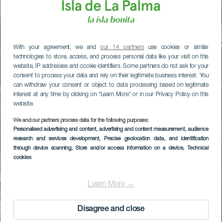
With your agreement, we and
our 14 partners
use cookies or similar
technologies to store, access, and process personal data like your visit on this
website, IP addresses and cookie identifiers. Some partners do not ask for your
consent to process your data and rely on their legitimate business interest. You
can withdraw your consent or object to data processing based on legitimate
interest at any time by clicking on “Learn More” or in our Privacy Policy on this
website.
We and our partners process data for the following purposes:
Personalised advertising and content, advertising and content measurement, audience
research and services development
, Precise geolocation data, and identification
through device scanning
, Store and/or access information on a device
, Technical
cookies
Learn More →
Disagree and close