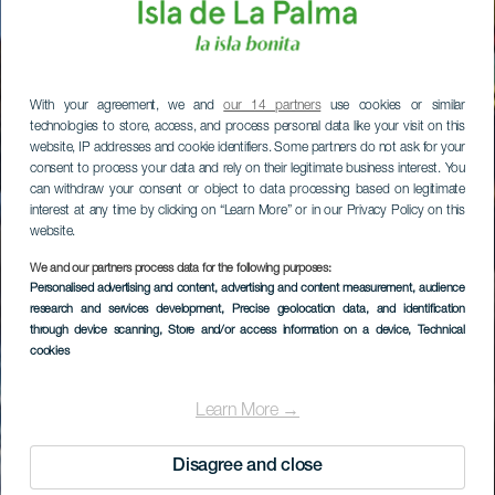
With your agreement, we and
our 14 partners
use cookies or similar
technologies to store, access, and process personal data like your visit on this
website, IP addresses and cookie identifiers. Some partners do not ask for your
consent to process your data and rely on their legitimate business interest. You
can withdraw your consent or object to data processing based on legitimate
interest at any time by clicking on “Learn More” or in our Privacy Policy on this
website.
We and our partners process data for the following purposes:
Personalised advertising and content, advertising and content measurement, audience
research and services development
, Precise geolocation data, and identification
through device scanning
, Store and/or access information on a device
, Technical
cookies
Learn More →
Disagree and close