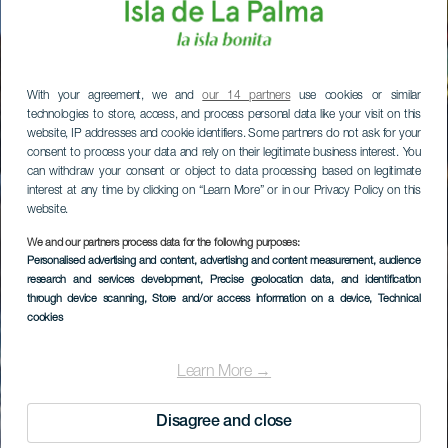
With your agreement, we and
our 14 partners
use cookies or similar
technologies to store, access, and process personal data like your visit on this
website, IP addresses and cookie identifiers. Some partners do not ask for your
consent to process your data and rely on their legitimate business interest. You
can withdraw your consent or object to data processing based on legitimate
interest at any time by clicking on “Learn More” or in our Privacy Policy on this
website.
We and our partners process data for the following purposes:
Personalised advertising and content, advertising and content measurement, audience
research and services development
, Precise geolocation data, and identification
through device scanning
, Store and/or access information on a device
, Technical
cookies
Learn More →
Disagree and close