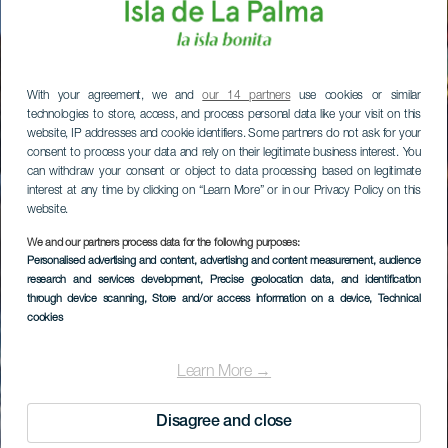
With your agreement, we and
our 14 partners
use cookies or similar
technologies to store, access, and process personal data like your visit on this
website, IP addresses and cookie identifiers. Some partners do not ask for your
consent to process your data and rely on their legitimate business interest. You
can withdraw your consent or object to data processing based on legitimate
interest at any time by clicking on “Learn More” or in our Privacy Policy on this
website.
We and our partners process data for the following purposes:
Personalised advertising and content, advertising and content measurement, audience
research and services development
, Precise geolocation data, and identification
through device scanning
, Store and/or access information on a device
, Technical
cookies
Learn More →
Disagree and close