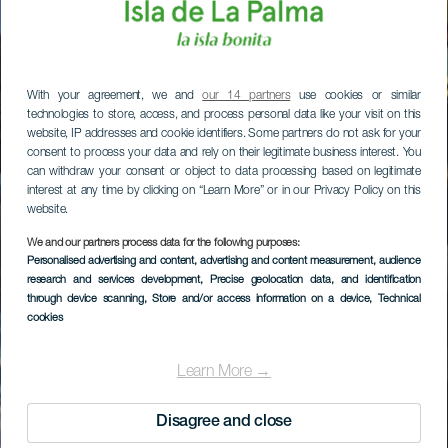
With your agreement, we and
our 14 partners
use cookies or similar
technologies to store, access, and process personal data like your visit on this
website, IP addresses and cookie identifiers. Some partners do not ask for your
consent to process your data and rely on their legitimate business interest. You
can withdraw your consent or object to data processing based on legitimate
interest at any time by clicking on “Learn More” or in our Privacy Policy on this
website.
We and our partners process data for the following purposes:
Personalised advertising and content, advertising and content measurement, audience
research and services development
, Precise geolocation data, and identification
through device scanning
, Store and/or access information on a device
, Technical
cookies
Learn More →
Disagree and close