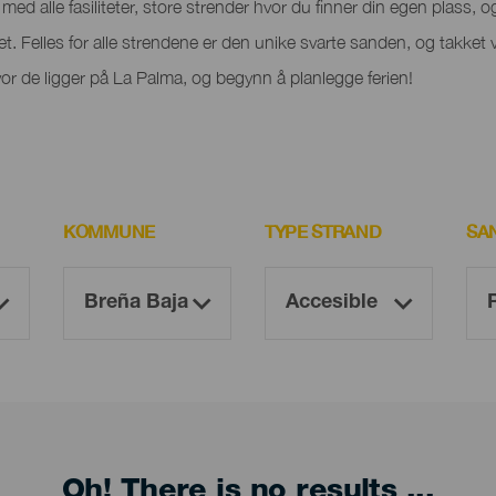
ed alle fasiliteter, store strender hvor du finner din egen plass, og 
het. Felles for alle strendene er den unike svarte sanden, og takket 
r de ligger på La Palma, og begynn å planlegge ferien!
KOMMUNE
TYPE STRAND
SA
Oh! There is no results ...