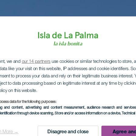
ent, we and
our 14 partners
use cookies or similar technologies to store,
ata like your visit on this website, IP addresses and cookie identifiers. 
onsent to process your data and rely on their legitimate business interest
ject to data processing based on legitimate interest at any time by click
olicy on this website.
ocess data for the following purposes:
ing and content, advertising and content measurement, audience research and service
dentification through device scanning
, Store and/or access information on a device
, Technica
n More →
Disagree and close
Agree and