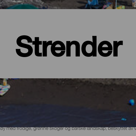
Strender
 øy med frodige, grønne skoger og barske landskap, beskyttet av 