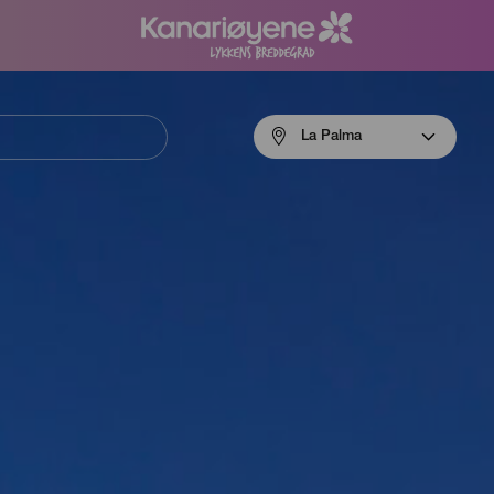
Menú
La Palma
navigation
La
Palma