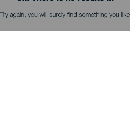
Try again, you will surely find something you like
HVA DU KAN SE OG GJØRE
Stjernekikking på La Palma
Turstier på La Palma
Strender på La Palma
Utsiktspunkter på La Palma