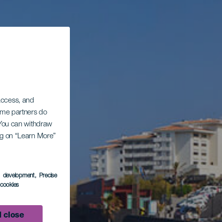
 access, and
Some partners do
. You can withdraw
ing on “Learn More”
s development
, Precise
l cookies
 close