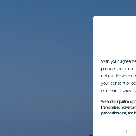
With your agreem
process personal d
not ask for your c
your consent or ob
or in our Privacy P
We and our partners pr
Personalised advertis
geolocation data, and i
Lear