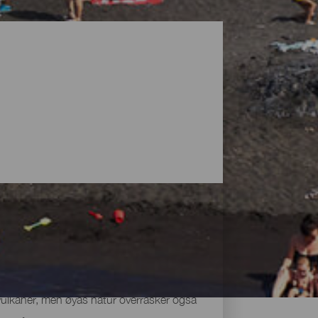
vulkaner, men øyas natur overrasker også