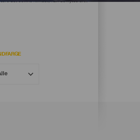
være det solrike klimaet, kan de nytes året
NDFARGE