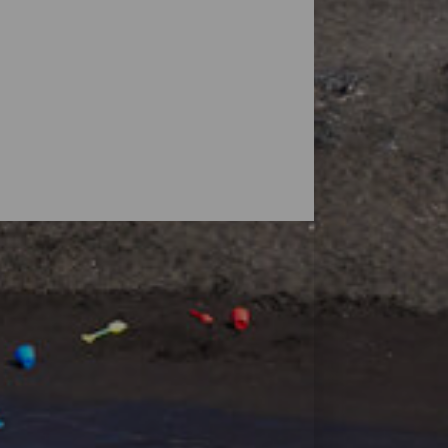
vulkaner, men øyas natur overrasker også
små strender, ved foten av fjell eller