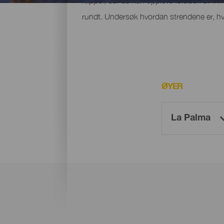
klipper, der du kan oppleve følelsen av fri
rundt. Undersøk hvordan strendene er, hvo
ØYER