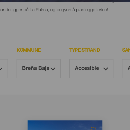
het. Felles for alle strendene er den unike svarte sanden, og takket 
r de ligger på La Palma, og begynn å planlegge ferien!
KOMMUNE
TYPE STRAND
SA
Imagen
Imagen
Listado