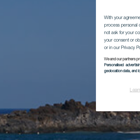
With your agreem
process personal d
not ask for your c
your consent or ob
or in our Privacy P
We and our partners pr
Personalised advertis
geolocation data, and i
Lear