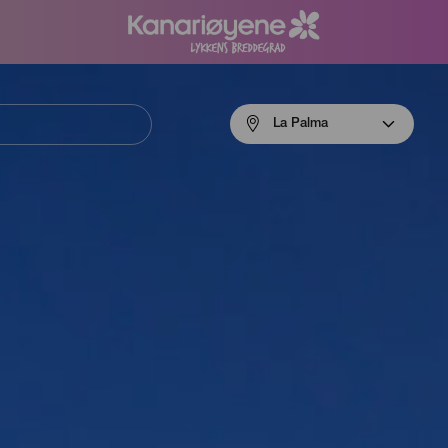
Menú
La Palma
navigation
La
Palma