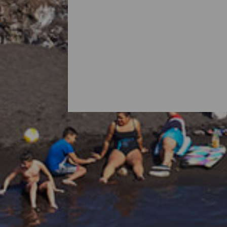
Alle strendene på La Palma
Det er vanlig å tenke på La Palma som en
med flotte strender. Det finnes bystrender m