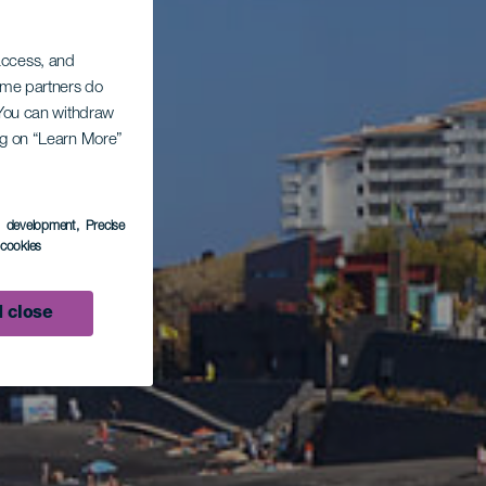
 access, and
Some partners do
. You can withdraw
ing on “Learn More”
s development
, Precise
l cookies
 close