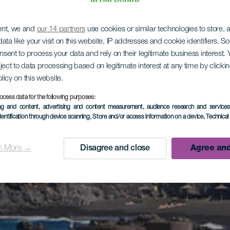
ent, we and
our 14 partners
use cookies or similar technologies to store,
ata like your visit on this website, IP addresses and cookie identifiers. 
onsent to process your data and rely on their legitimate business interest
ject to data processing based on legitimate interest at any time by click
olicy on this website.
ocess data for the following purposes:
ing and content, advertising and content measurement, audience research and service
dentification through device scanning
, Store and/or access information on a device
, Technica
n More →
Disagree and close
Agree and