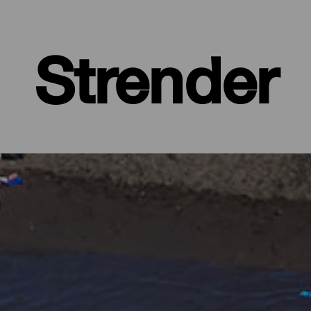
Strender
 øy med frodige, grønne skoger og barske landskap, beskyttet av 
ed alle fasiliteter, store strender hvor du finner din egen plass, og 