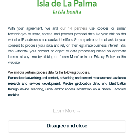
With your agreement, we and
our 14 partners
use cookies or similar
technologies to store, access, and process personal data like your visit on this
website, IP addresses and cookie identifiers. Some partners do not ask for your
consent to process your data and rely on their legitimate business interest. You
can withdraw your consent or object to data processing based on legitimate
interest at any time by clicking on “Learn More” or in our Privacy Policy on this
website.
We and our partners process data for the following purposes:
Personalised advertising and content, advertising and content measurement, audience
research and services development
, Precise geolocation data, and identification
through device scanning
, Store and/or access information on a device
, Technical
cookies
Learn More →
Disagree and close