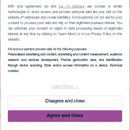
With your agreement, we and
our 14 partners
use cookies or similar
technologies to store, access, and process personal data like your visit on this
website, IP addresses and cookie identifiers. Some partners do not ask for your
consent to process your data and rely on their legitimate business interest. You
can withdraw your consent or object to data processing based on legitimate
interest at any time by clicking on “Learn More” or in our Privacy Policy on this
website.
We and our partners process data for the following purposes:
Personalised advertising and content, advertising and content measurement, audience
research and services development
, Precise geolocation data, and identification
through device scanning
, Store and/or access information on a device
, Technical
cookies
Learn More →
Disagree and close
Agree and close