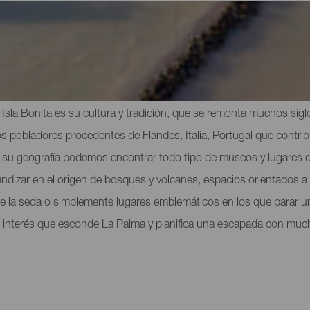
itas de interés en La Palma
 La Isla Bonita es su cultura y tradición, que se remonta muchos sig
s pobladores procedentes de Flandes, Italia, Portugal que contribu
 de su geografía podemos encontrar todo tipo de museos y lugares
undizar en el origen de bosques y volcanes, espacios orientados a l
o de la seda o simplemente lugares emblemáticos en los que parar u
 interés que esconde La Palma y planifica una escapada con mucho