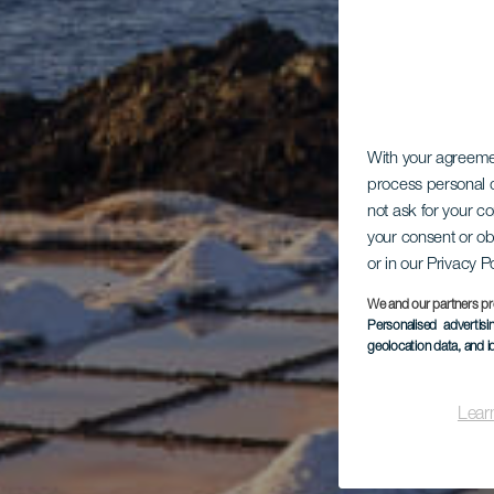
With your agreem
process personal d
not ask for your c
your consent or ob
or in our Privacy P
We and our partners pr
Personalised advertis
geolocation data, and i
Lear