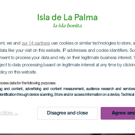
ent, we and
our 14 partners
use cookies or similar technologies to store,
ata like your visit on this website, IP addresses and cookie identifiers. 
onsent to process your data and rely on their legitimate business interest
ject to data processing based on legitimate interest at any time by click
olicy on this website.
ocess data for the following purposes:
ing and content, advertising and content measurement, audience research and service
dentification through device scanning
, Store and/or access information on a device
, Technica
n More →
Disagree and close
Agree and