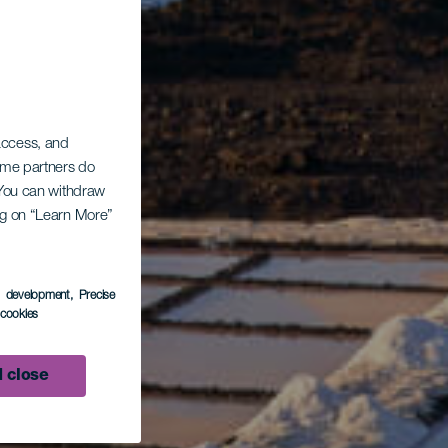
 access, and
Some partners do
. You can withdraw
ing on “Learn More”
s development
, Precise
l cookies
 close