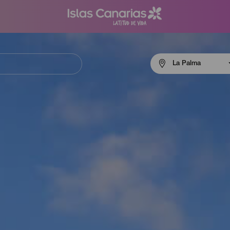
Menú
La Palma
navigation
La
Palma