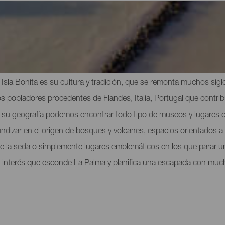
itas de interés en La Palma
 La Isla Bonita es su cultura y tradición, que se remonta muchos sig
s pobladores procedentes de Flandes, Italia, Portugal que contribu
 de su geografía podemos encontrar todo tipo de museos y lugares
undizar en el origen de bosques y volcanes, espacios orientados a l
o de la seda o simplemente lugares emblemáticos en los que parar u
 interés que esconde La Palma y planifica una escapada con mucho