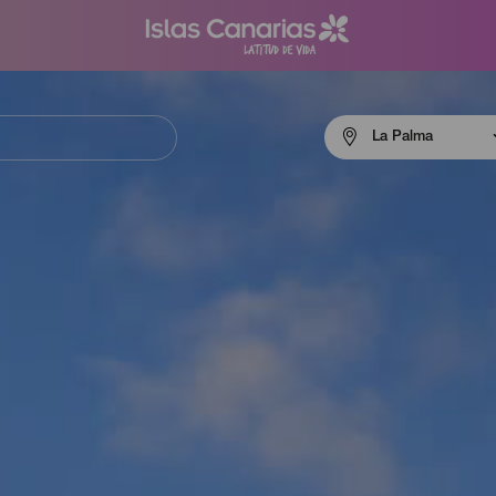
Menú
La Palma
navigation
La
Palma