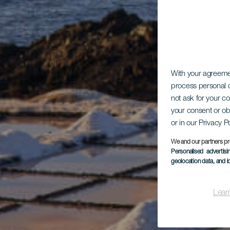
With your agreem
process personal d
not ask for your c
your consent or ob
or in our Privacy P
We and our partners pr
Personalised advertis
geolocation data, and i
Lear