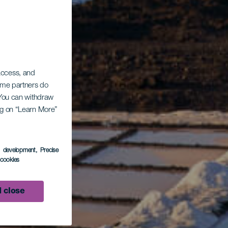
 access, and
Some partners do
. You can withdraw
ing on “Learn More”
s development
, Precise
l cookies
 close