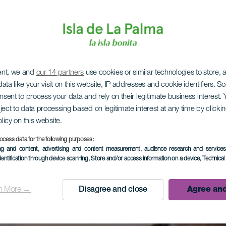
ent, we and
our 14 partners
use cookies or similar technologies to store,
ata like your visit on this website, IP addresses and cookie identifiers. 
onsent to process your data and rely on their legitimate business interest
ject to data processing based on legitimate interest at any time by click
olicy on this website.
ocess data for the following purposes:
ing and content, advertising and content measurement, audience research and service
dentification through device scanning
, Store and/or access information on a device
, Technica
n More →
Disagree and close
Agree and