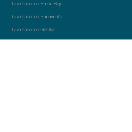
Qué hacer en Breña Baja
Que hacer en Barlovento
Qué hacer en Garafia
Qué hacer en Los Llanos de Aridane
Qué hacer en Puntagorda
Qué hacer en San Andrés y Sauces
Qué hacer en Tijarafe
Qué hacer en Villa de Mazo
QUE VER Y HACER