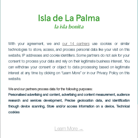
With your agreement, we and
our 14 partners
use cookies or similar
technologies to store, access, and process personal data like your visit on this
website, IP addresses and cookie identifiers. Some partners do not ask for your
consent to process your data and rely on their legitimate business interest. You
can withdraw your consent or object to data processing based on legitimate
interest at any time by clicking on “Learn More” or in our Privacy Policy on this
website.
We and our partners process data for the following purposes:
LA PALMA
Personalised advertising and content, advertising and content measurement, audience
Funeral de Doña Sardina
research and services development
, Precise geolocation data, and identification
through device scanning
, Store and/or access information on a device
, Technical
cookies
Imagen
Listado
Learn More →