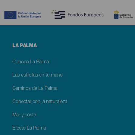
Contenido
Menú
LA PALMA
footer
La
Palma
Conoce La Palma
Las estrellas en tu mano
Caminos de La Palma
Conectar con la naturaleza
Mar y costa
Efecto La Palma