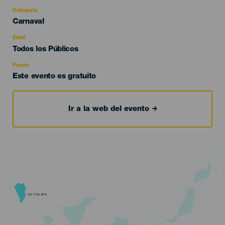
Categoría
Categoría
Carnaval
del
evento
Edad
Edad
Todos los Públicos
Recomendada
Precio
Este evento es gratuito
Ir a la web del evento
LA PALMA