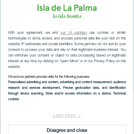
With your agreement, we and
our 14 partners
use cookies or similar
technologies to store, access, and process personal data like your visit on this
website, IP addresses and cookie identifiers. Some partners do not ask for your
consent to process your data and rely on their legitimate business interest. You
can withdraw your consent or object to data processing based on legitimate
interest at any time by clicking on “Learn More” or in our Privacy Policy on this
website.
LA PALMA
Begrafenis van Doña
We and our partners process data for the following purposes:
Personalised advertising and content, advertising and content measurement, audience
Sardina
research and services development
, Precise geolocation data, and identification
through device scanning
, Store and/or access information on a device
, Technical
cookies
Imagen
Listado
Learn More →
Disagree and close