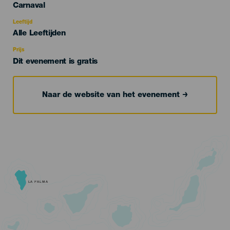
Categoría
Carnaval
del
evento
Leeftijd
Edad
Alle Leeftijden
Recomendada
Prijs
Dit evenement is gratis
Naar de website van het evenement
LA PALMA