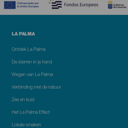
Menú
LA PALMA
footer
La
Palma
Ontdek La Palma
De sterren in je hand
Wegen van La Palma
Verbinding met de natuur
Zee en kust
Het La Palma Effect
Lokale smaken