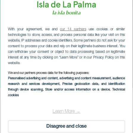
With your agreement, we and
our 14 partners
use cookies or similar
technologies to store, access, and process personal data like your visit on this
website, IP addresses and cookie identifiers. Some partners do not ask for your
consent to process your data and rely on their legitimate business interest. You
can withdraw your consent or object to data processing based on legitimate
interest at any time by clicking on “Learn More” or in our Privacy Policy on this
website.
We and our partners process data for the following purposes:
LA PALMA
Personalised advertising and content, advertising and content measurement, audience
Doña Sardinan hautajaiset
research and services development
, Precise geolocation data, and identification
through device scanning
, Store and/or access information on a device
, Technical
cookies
Imagen
Listado
Learn More →
Disagree and close