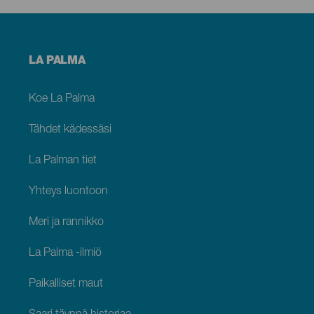
Menú
LA PALMA
footer
La
Palma
Koe La Palma
Tähdet kädessäsi
La Palman tiet
Yhteys luontoon
Meri ja rannikko
La Palma -ilmiö
Paikalliset maut