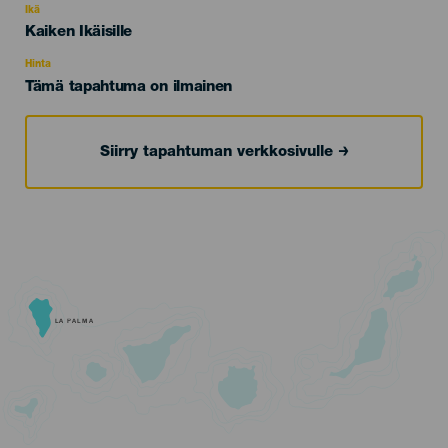
evento
Ikä
Edad
Kaiken Ikäisille
Recomendada
Hinta
Tämä tapahtuma on ilmainen
Siirry tapahtuman verkkosivulle
LA PALMA