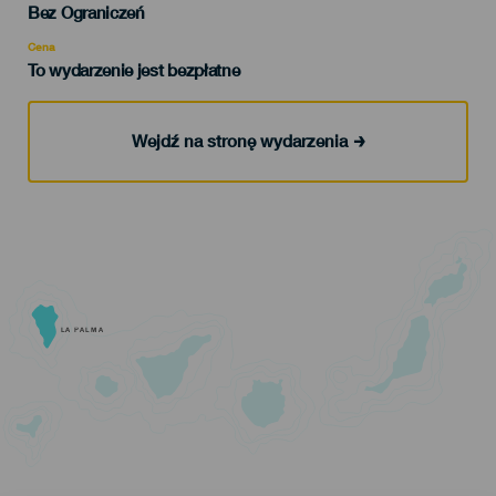
Edad
Bez Ograniczeń
Recomendada
Cena
To wydarzenie jest bezpłatne
Wejdź na stronę wydarzenia
LA PALMA