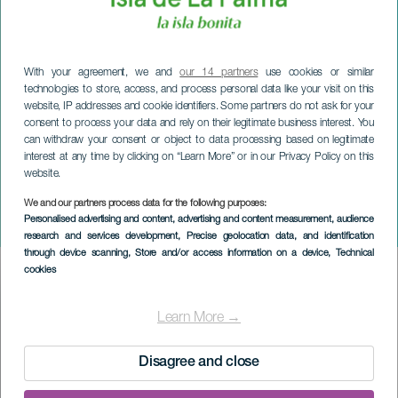
With your agreement, we and
our 14 partners
use cookies or similar
technologies to store, access, and process personal data like your visit on this
website, IP addresses and cookie identifiers. Some partners do not ask for your
consent to process your data and rely on their legitimate business interest. You
can withdraw your consent or object to data processing based on legitimate
interest at any time by clicking on “Learn More” or in our Privacy Policy on this
website.
LA PALMA
We and our partners process data for the following purposes:
Personalised advertising and content, advertising and content measurement, audience
Pogrzeb Doñi Sardiny
research and services development
, Precise geolocation data, and identification
through device scanning
, Store and/or access information on a device
, Technical
cookies
Imagen
Listado
Learn More →
Disagree and close