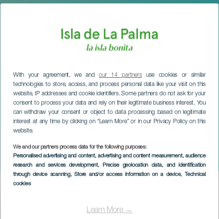
With your agreement, we and
our 14 partners
use cookies or similar
technologies to store, access, and process personal data like your visit on this
website, IP addresses and cookie identifiers. Some partners do not ask for your
consent to process your data and rely on their legitimate business interest. You
can withdraw your consent or object to data processing based on legitimate
interest at any time by clicking on “Learn More” or in our Privacy Policy on this
website.
LA PALMA
Festividad de San Vicente
We and our partners process data for the following purposes:
Personalised advertising and content, advertising and content measurement, audience
Ferrer
research and services development
, Precise geolocation data, and identification
through device scanning
, Store and/or access information on a device
, Technical
cookies
Imagen
Listado
Learn More →