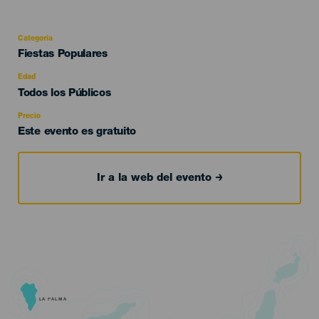
Categoría
Categoría
Fiestas Populares
del
evento
Edad
Edad
Todos los Públicos
Recomendada
Precio
Este evento es gratuito
Ir a la web del evento
LA PALMA