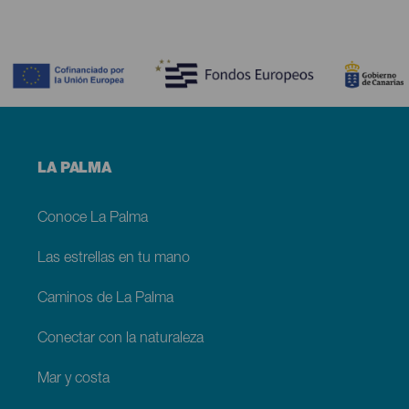
Contenido
Menú
LA PALMA
footer
La
Palma
Conoce La Palma
Las estrellas en tu mano
Caminos de La Palma
Conectar con la naturaleza
Mar y costa