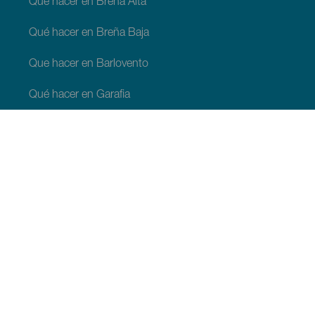
Qué hacer en Breña Alta
Qué hacer en Breña Baja
Que hacer en Barlovento
Qué hacer en Garafia
Qué hacer en Los Llanos de Aridane
Qué hacer en Puntagorda
Qué hacer en San Andrés y Sauces
Qué hacer en Tijarafe
Qué hacer en Villa de Mazo