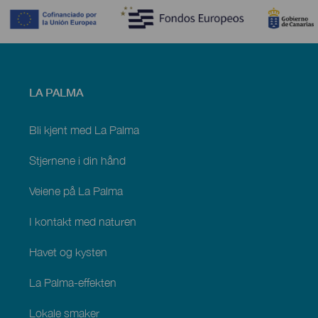
Menú
LA PALMA
footer
La
Palma
Bli kjent med La Palma
Stjernene i din hånd
Veiene på La Palma
I kontakt med naturen
Havet og kysten
La Palma-effekten
Lokale smaker