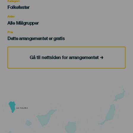
Kategori
Categoría
Folkefester
del
evento
Alder
Edad
Alle Målgrupper
Recomendada
Pris
Dette arrangementet er gratis
Gå til nettsiden for arrangementet
LA PALMA