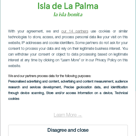
With your agreement, we and
our 14 partners
use cookies or similar
technologies to store, access, and process personal data like your visit on this
website, IP addresses and cookie identifiers. Some partners do not ask for your
consent to process your data and rely on their legitimate business interest. You
can withdraw your consent or object to data processing based on legitimate
interest at any time by clicking on “Learn More” or in our Privacy Policy on this
website.
LA PALMA
San Vicente Ferrer-
We and our partners process data for the following purposes:
Personalised advertising and content, advertising and content measurement, audience
festlighetene
research and services development
, Precise geolocation data, and identification
through device scanning
, Store and/or access information on a device
, Technical
cookies
Imagen
Listado
Learn More →
Disagree and close