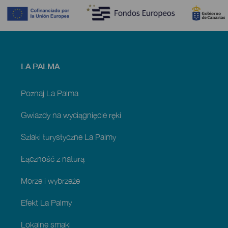
Menú
LA PALMA
footer
La
Palma
Poznaj La Palma
Gwiazdy na wyciągnięcie ręki
Szlaki turystyczne La Palmy
Łączność z naturą
Morze i wybrzeże
Efekt La Palmy
Lokalne smaki