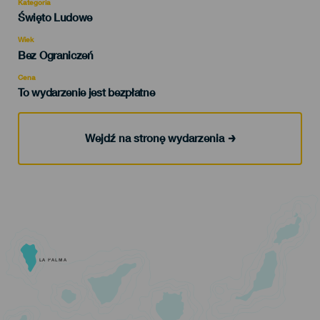
Kategoria
Categoría
Święto Ludowe
del
evento
Wiek
Edad
Bez Ograniczeń
Recomendada
Cena
To wydarzenie jest bezpłatne
Wejdź na stronę wydarzenia
LA PALMA