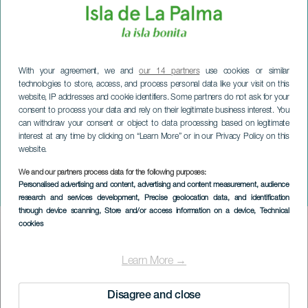
With your agreement, we and
our 14 partners
use cookies or similar
technologies to store, access, and process personal data like your visit on this
website, IP addresses and cookie identifiers. Some partners do not ask for your
consent to process your data and rely on their legitimate business interest. You
can withdraw your consent or object to data processing based on legitimate
interest at any time by clicking on “Learn More” or in our Privacy Policy on this
website.
LA PALMA
Uroczystości San Vicente
We and our partners process data for the following purposes:
Personalised advertising and content, advertising and content measurement, audience
Ferrer
research and services development
, Precise geolocation data, and identification
through device scanning
, Store and/or access information on a device
, Technical
cookies
Imagen
Listado
Learn More →
Disagree and close