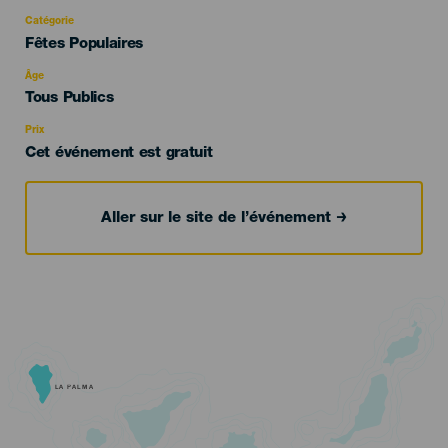
Catégorie
Categoría
Fêtes Populaires
del
evento
Âge
Edad
Tous Publics
Recomendada
Prix
Cet événement est gratuit
Aller sur le site de l’événement
LA PALMA