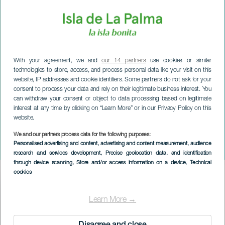
With your agreement, we and
our 14 partners
use cookies or similar
technologies to store, access, and process personal data like your visit on this
website, IP addresses and cookie identifiers. Some partners do not ask for your
consent to process your data and rely on their legitimate business interest. You
can withdraw your consent or object to data processing based on legitimate
interest at any time by clicking on “Learn More” or in our Privacy Policy on this
website.
LA PALMA
Fêtes de San Vicente
We and our partners process data for the following purposes:
Personalised advertising and content, advertising and content measurement, audience
Ferrer
research and services development
, Precise geolocation data, and identification
through device scanning
, Store and/or access information on a device
, Technical
cookies
Imagen
Listado
Learn More →