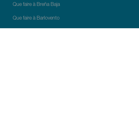
Que faire à Breña Baja
Que faire à Barlovento
Que faire à Garafia
Que faire à Los Llanos de Aridane
Que faire à Puntagorda
Que faire à San Andrés y Sauces
Que faire à Tijarafe
Que faire à Villa de Mazo
À VOIR ET À FAIRE