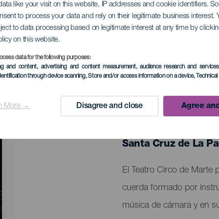
ata like your visit on this website, IP addresses and cookie identifiers. 
onsent to process your data and rely on their legitimate business interest
ject to data processing based on legitimate interest at any time by click
 Nexus en conciert
olicy on this website.
ocess data for the following purposes:
ing and content, advertising and content measurement, audience research and service
dentification through device scanning
, Store and/or access information on a device
, Technica
n More →
Disagree and close
Agree and
EVENTO PASADO
31 Enero 2026
Localidad
Santa Cruz de La P
Descripción
El Teatro Circo de Marte
del
cuerda formado por instru
evento
música de cámara y en su