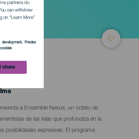
Some partners do
. You can withdraw
ing on “Learn More”
o
s development
, Precise
l cookies
 close
alma
 presenta a Ensemble Nexus, un octeto de
mentistas de las islas que profundiza en la
s posibilidades expresivas. El programa