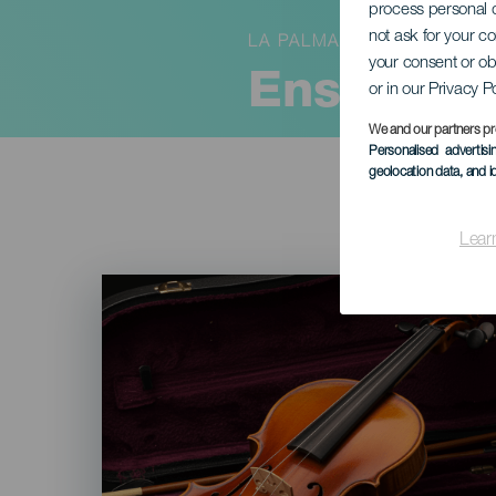
process personal d
not ask for your c
LA PALMA
your consent or ob
Ensemble
or in our Privacy P
We and our partners pr
Personalised advertis
geolocation data, and i
Lear
Imagen
Listado