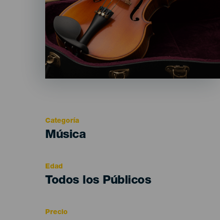
Categoría
Categoría
Música
del
evento
Edad
Edad
Todos los Públicos
Recomendada
Precio