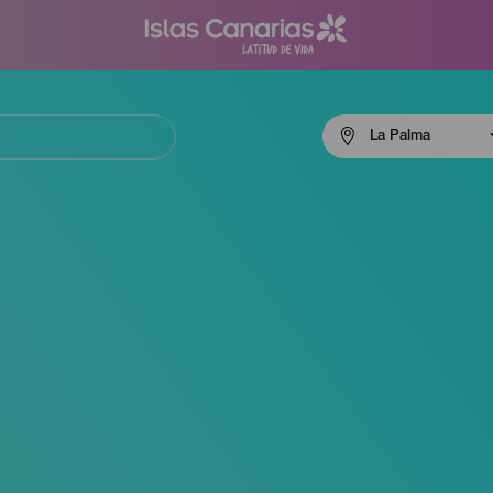
Menú
La Palma
navigation
La
Palma