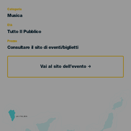
Categoria
Categoría
Musica
del
evento
Età
Edad
Tutto Il Pubblico
Recomendada
Prezzo
Consultare il sito di eventi/biglietti
Vai al sito dell’evento
LA PALMA