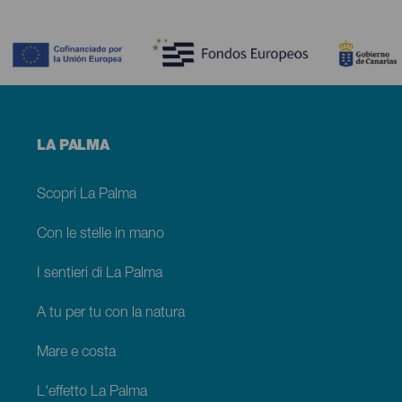
Contenido
Menú
LA PALMA
footer
La
Palma
Scopri La Palma
Con le stelle in mano
I sentieri di La Palma
A tu per tu con la natura
Mare e costa
L'effetto La Palma