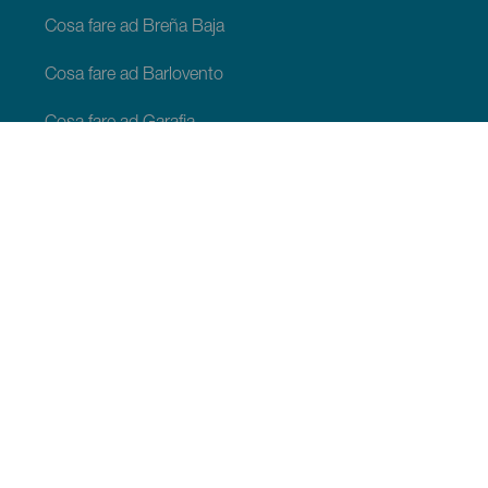
Cosa fare ad Breña Baja
Cosa fare ad Barlovento
Cosa fare ad Garafia
Cosa fare ad Los Llanos de Aridane
Cosa fare ad Puntagorda
Cosa fare ad San Andrés y Sauces
Cosa fare ad Tijarafe
Cosa fare ad Villa de Mazo