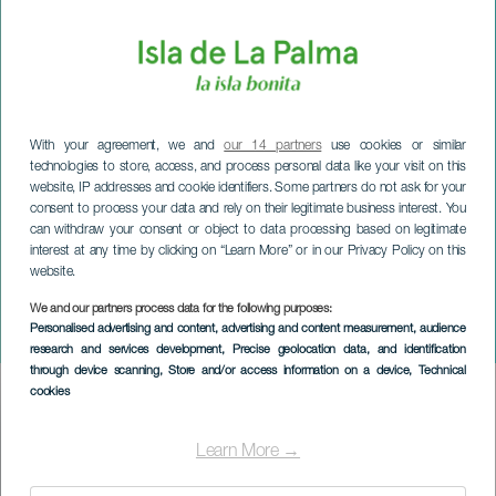
With your agreement, we and
our 14 partners
use cookies or similar
technologies to store, access, and process personal data like your visit on this
website, IP addresses and cookie identifiers. Some partners do not ask for your
consent to process your data and rely on their legitimate business interest. You
can withdraw your consent or object to data processing based on legitimate
interest at any time by clicking on “Learn More” or in our Privacy Policy on this
website.
LA PALMA
Ensemble Nexus in
We and our partners process data for the following purposes:
Personalised advertising and content, advertising and content measurement, audience
concerto
research and services development
, Precise geolocation data, and identification
through device scanning
, Store and/or access information on a device
, Technical
cookies
Imagen
Listado
Learn More →