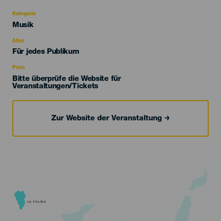
Kategorie
Categoría
Musik
del
evento
Alter
Edad
Für jedes Publikum
Recomendada
Preis
Bitte überprüfe die Website für
Veranstaltungen/Tickets
Zur Website der Veranstaltung
LA PALMA