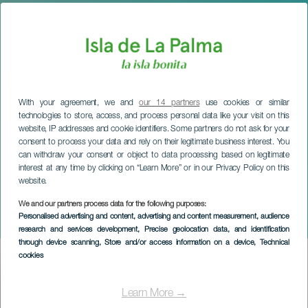
With your agreement, we and
our 14 partners
use cookies or similar
technologies to store, access, and process personal data like your visit on this
website, IP addresses and cookie identifiers. Some partners do not ask for your
consent to process your data and rely on their legitimate business interest. You
can withdraw your consent or object to data processing based on legitimate
interest at any time by clicking on “Learn More” or in our Privacy Policy on this
website.
LA PALMA
Ensemble Nexus im
We and our partners process data for the following purposes:
Personalised advertising and content, advertising and content measurement, audience
Konzert
research and services development
, Precise geolocation data, and identification
through device scanning
, Store and/or access information on a device
, Technical
cookies
Imagen
Listado
Learn More →