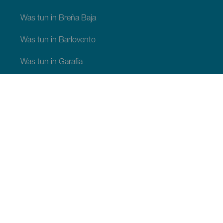
Was tun in Breña Baja
Was tun in Barlovento
Was tun in Garafia
Was tun in Los Llanos de Aridane
Was tun in Puntagorda
Was tun in San Andrés y Sauces
Was tun in Tijarafe
Was tun in Villa de Mazo