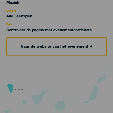
Categoría
Muziek
del
evento
Leeftijd
Edad
Alle Leeftijden
Recomendada
Prijs
Controleer de pagina met evenementen/tickets
Naar de website van het evenement
LA PALMA