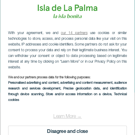
With your agreement, we and
our 14 partners
use cookies or similar
technologies to store, access, and process personal data like your visit on this
website, IP addresses and cookie identifiers. Some partners do not ask for your
consent to process your data and rely on their legitimate business interest. You
can withdraw your consent or object to data processing based on legitimate
interest at any time by clicking on “Learn More” or in our Privacy Policy on this
website.
LA PALMA
Ensemble Nexus in
We and our partners process data for the following purposes:
Personalised advertising and content, advertising and content measurement, audience
concert
research and services development
, Precise geolocation data, and identification
through device scanning
, Store and/or access information on a device
, Technical
cookies
Imagen
Listado
Learn More →
Disagree and close