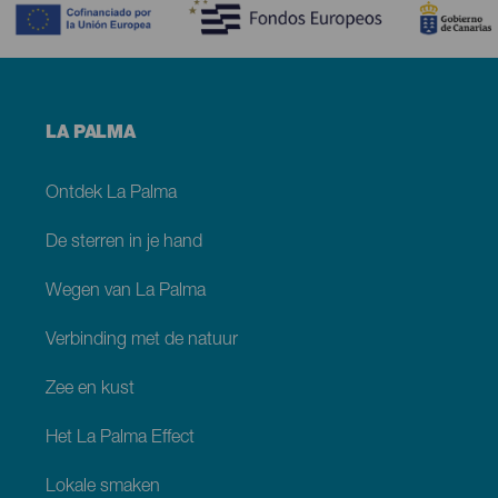
Menú
LA PALMA
footer
La
Palma
Ontdek La Palma
De sterren in je hand
Wegen van La Palma
Verbinding met de natuur
Zee en kust
Het La Palma Effect
Lokale smaken