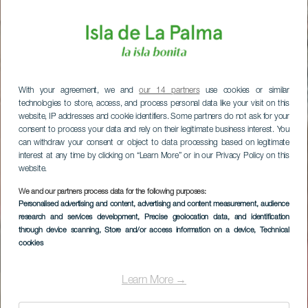
With your agreement, we and
our 14 partners
use cookies or similar
technologies to store, access, and process personal data like your visit on this
website, IP addresses and cookie identifiers. Some partners do not ask for your
consent to process your data and rely on their legitimate business interest. You
can withdraw your consent or object to data processing based on legitimate
interest at any time by clicking on “Learn More” or in our Privacy Policy on this
website.
We and our partners process data for the following purposes:
Personalised advertising and content, advertising and content measurement, audience
research and services development
, Precise geolocation data, and identification
through device scanning
, Store and/or access information on a device
, Technical
cookies
Learn More →