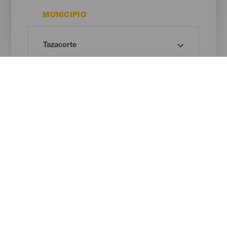
MUNICIPIO
TIPO
¡Oh! No hay ningún resultado...
Prueba otra vez, seguro que das con algo que te gusta.