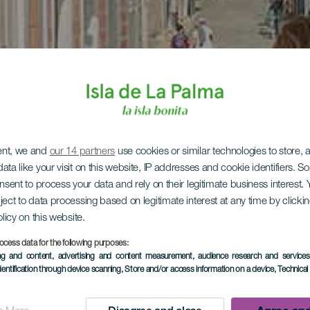
ent, we and
our 14 partners
use cookies or similar technologies to store,
ata like your visit on this website, IP addresses and cookie identifiers. 
onsent to process your data and rely on their legitimate business interest
ject to data processing based on legitimate interest at any time by click
olicy on this website.
ocess data for the following purposes:
ing and content, advertising and content measurement, audience research and service
dentification through device scanning
, Store and/or access information on a device
, Technica