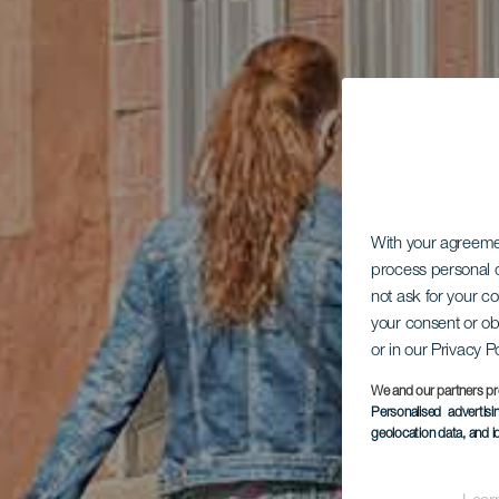
With your agreem
process personal d
not ask for your c
your consent or ob
or in our Privacy P
We and our partners pr
Personalised advertis
geolocation data, and i