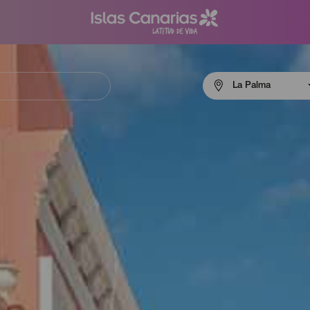
Menú
La Palma
navigation
La
Palma