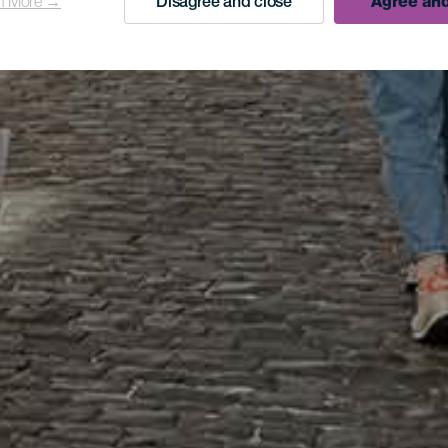
n More →
Disagree and close
Agree and