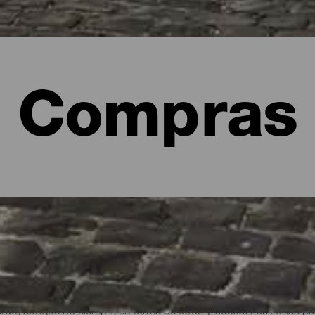
Compras
s por La Palma
erdo, aunque no siempre en forma de fotos y vídeos. Las zonas p