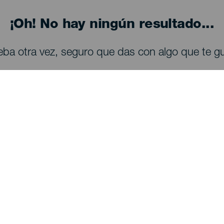
¡Oh! No hay ningún resultado...
eba otra vez, seguro que das con algo que te gu
QUE VER Y HACER
Observación de estrellas en La Palma
Senderos en La Palma
Playas en La Palma