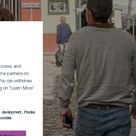
 access, and
Some partners do
. You can withdraw
ing on “Learn More”
s development
, Precise
l cookies