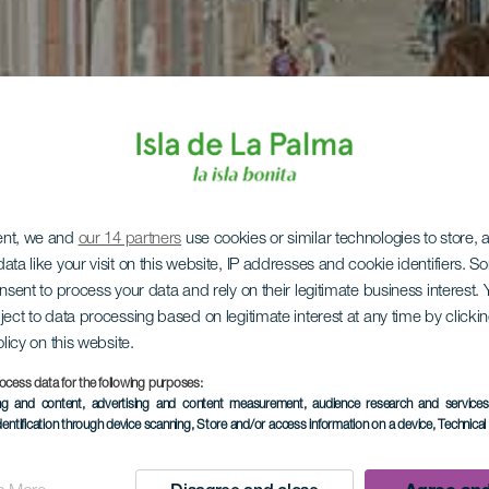
ent, we and
our 14 partners
use cookies or similar technologies to store,
ata like your visit on this website, IP addresses and cookie identifiers. 
onsent to process your data and rely on their legitimate business interest
ject to data processing based on legitimate interest at any time by click
olicy on this website.
ocess data for the following purposes:
ing and content, advertising and content measurement, audience research and service
dentification through device scanning
, Store and/or access information on a device
, Technica