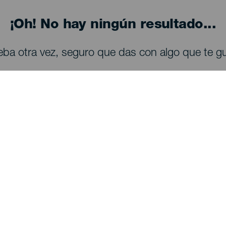
¡Oh! No hay ningún resultado...
eba otra vez, seguro que das con algo que te gu
QUE VER Y HACER
Observación de estrellas en La Palma
Senderos en La Palma
Playas en La Palma