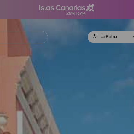
Menú
La Palma
navigation
La
Palma