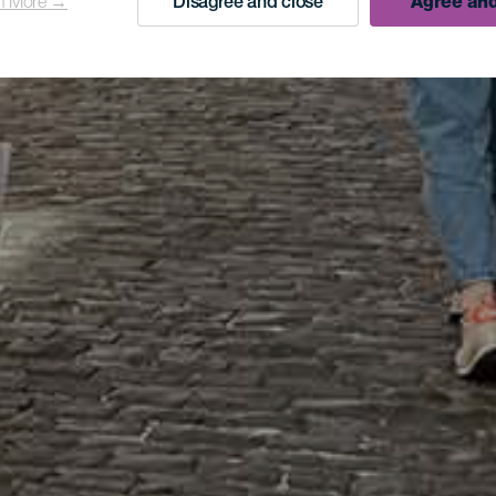
n More →
Disagree and close
Agree and