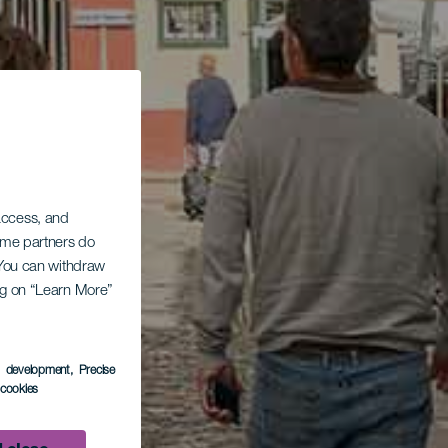
 access, and
Some partners do
. You can withdraw
ing on “Learn More”
s development
, Precise
l cookies