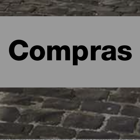
Compras
s por La Palma
erdo, aunque no siempre en forma de fotos y vídeos. Las zonas p