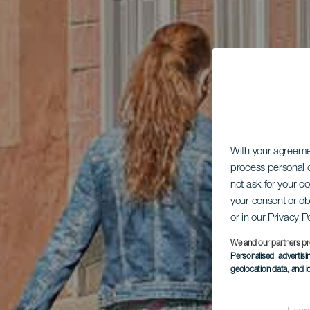
With your agreem
process personal d
not ask for your c
your consent or ob
or in our Privacy P
We and our partners pr
Personalised advertis
geolocation data, and i