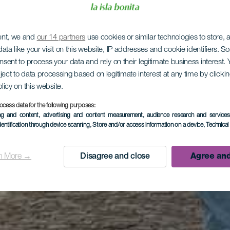
ent, we and
our 14 partners
use cookies or similar technologies to store,
ata like your visit on this website, IP addresses and cookie identifiers. 
onsent to process your data and rely on their legitimate business interest
ject to data processing based on legitimate interest at any time by click
olicy on this website.
ocess data for the following purposes:
ing and content, advertising and content measurement, audience research and service
dentification through device scanning
, Store and/or access information on a device
, Technica
n More →
Disagree and close
Agree and