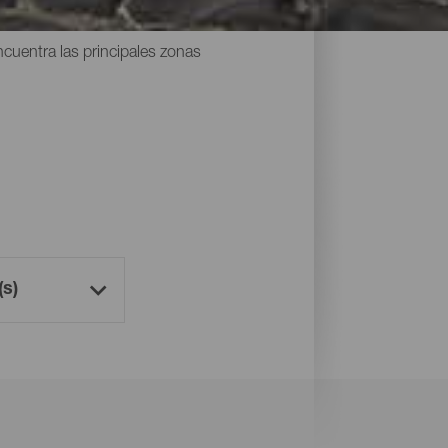
les del archipiélago o los competitivos
ncuentra las principales zonas