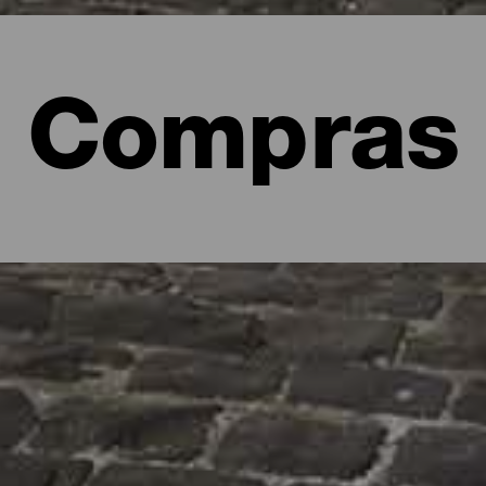
Compras
s por La Palma
erdo, aunque no siempre en forma de fotos y vídeos. Las zonas p
scubriendo sus pintorescas calles y llevar algún souvenir de vuelta