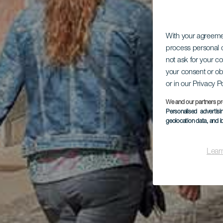
With your agreem
process personal d
not ask for your c
your consent or ob
or in our Privacy P
We and our partners pr
Personalised advertis
geolocation data, and i
Lear