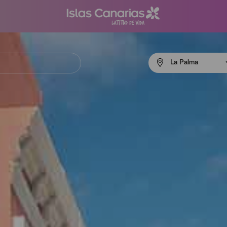
Menú
La Palma
navigation
La
Palma