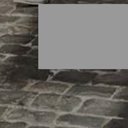
Zonas para ir de compra
La Isla Bonita siempre deja un buen recu
gran opción para pasar un relajante día de