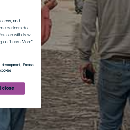
 access, and
Some partners do
. You can withdraw
ing on “Learn More”
s development
, Precise
l cookies
 close