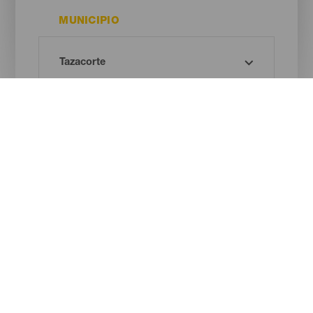
MUNICIPIO
TIPO
¡Oh! No hay ningún resultado...
Prueba otra vez, seguro que das con algo que te gusta.