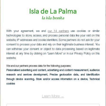
With your agreement, we and
our 14 partners
use cookies or similar
technologies to store, access, and process personal data like your visit on this
website, IP addresses and cookie identifiers. Some partners do not ask for your
consent to process your data and rely on their legitimate business interest. You
can withdraw your consent or object to data processing based on legitimate
interest at any time by clicking on “Learn More” or in our Privacy Policy on this
website.
We and our partners process data for the following purposes:
Personalised advertising and content, advertising and content measurement, audience
research and services development
, Precise geolocation data, and identification
through device scanning
, Store and/or access information on a device
, Technical
cookies
Learn More →