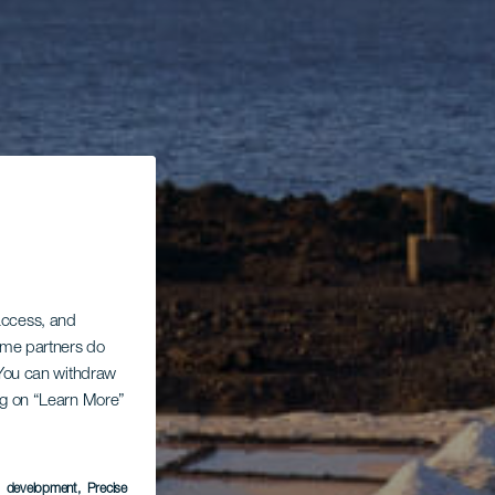
 access, and
Some partners do
. You can withdraw
ing on “Learn More”
s development
, Precise