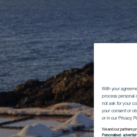
With your agreem
process personal d
not ask for your c
your consent or ob
or in our Privacy P
We and our partners pr
Personalised advertis