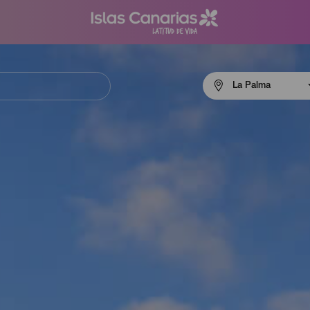
Menú
La Palma
navigation
La
Palma