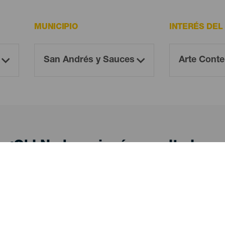
MUNICIPIO
INTERÉS DEL
¡Oh! No hay ningún resultado...
eba otra vez, seguro que das con algo que te gu