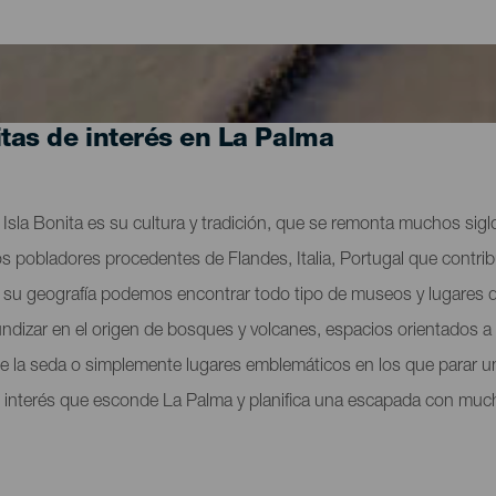
itas de interés en La Palma
 La Isla Bonita es su cultura y tradición, que se remonta muchos sig
s pobladores procedentes de Flandes, Italia, Portugal que contribu
 de su geografía podemos encontrar todo tipo de museos y lugares
undizar en el origen de bosques y volcanes, espacios orientados a l
o de la seda o simplemente lugares emblemáticos en los que parar u
 interés que esconde La Palma y planifica una escapada con mucho