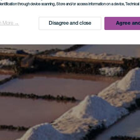
dentification through device scanning
, Store and/or access information on a device
, Technica
n More →
Disagree and close
Agree and