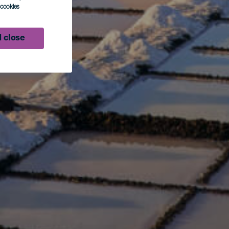
l cookies
 close