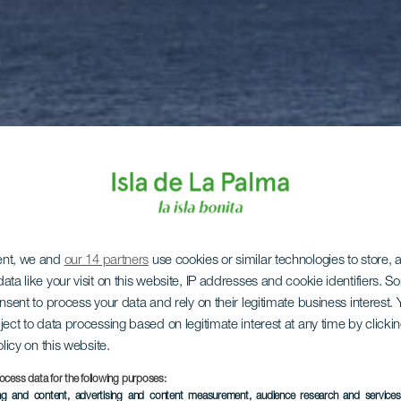
ent, we and
our 14 partners
use cookies or similar technologies to store,
ata like your visit on this website, IP addresses and cookie identifiers. 
onsent to process your data and rely on their legitimate business interest
ject to data processing based on legitimate interest at any time by click
olicy on this website.
ocess data for the following purposes:
ing and content, advertising and content measurement, audience research and service