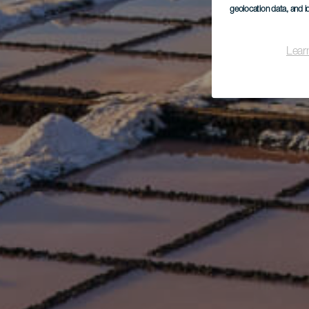
geolocation data, and i
Lear