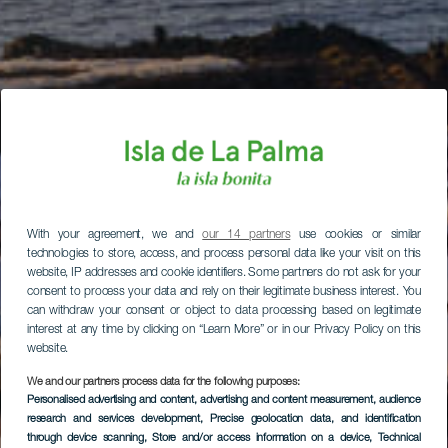
With your agreement, we and
our 14 partners
use cookies or similar
technologies to store, access, and process personal data like your visit on this
website, IP addresses and cookie identifiers. Some partners do not ask for your
consent to process your data and rely on their legitimate business interest. You
can withdraw your consent or object to data processing based on legitimate
interest at any time by clicking on “Learn More” or in our Privacy Policy on this
website.
We and our partners process data for the following purposes:
Personalised advertising and content, advertising and content measurement, audience
research and services development
, Precise geolocation data, and identification
through device scanning
, Store and/or access information on a device
, Technical