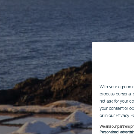
With your agreem
process personal d
not ask for your c
your consent or ob
or in our Privacy P
We and our partners pr
Personalised advertis