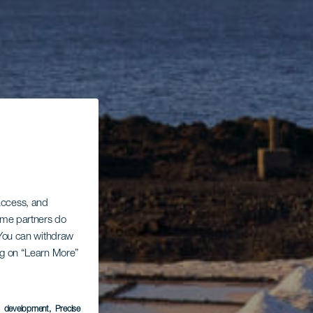
 access, and
Some partners do
. You can withdraw
ing on “Learn More”
s development
, Precise