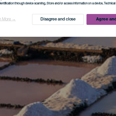
dentification through device scanning
, Store and/or access information on a device
, Technica
n More →
Disagree and close
Agree and