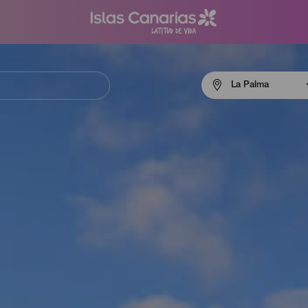
Menú
La Palma
navigation
La
Palma