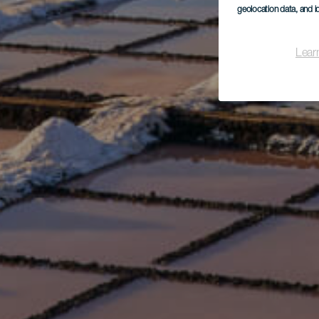
geolocation data, and i
Lear