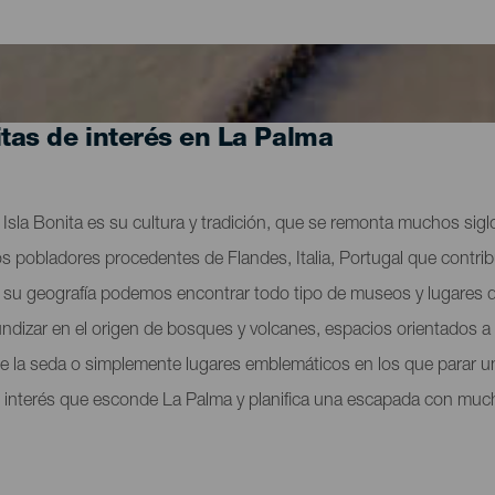
itas de interés en La Palma
 La Isla Bonita es su cultura y tradición, que se remonta muchos sig
s pobladores procedentes de Flandes, Italia, Portugal que contribu
 de su geografía podemos encontrar todo tipo de museos y lugares
undizar en el origen de bosques y volcanes, espacios orientados a l
o de la seda o simplemente lugares emblemáticos en los que parar u
 interés que esconde La Palma y planifica una escapada con mucho