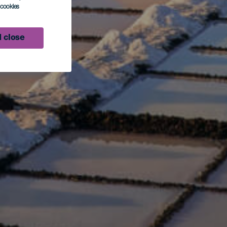
l cookies
 close