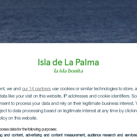
ent, we and
our 14 partners
use cookies or similar technologies to store,
ata like your visit on this website, IP addresses and cookie identifiers. 
onsent to process your data and rely on their legitimate business interest
ject to data processing based on legitimate interest at any time by click
olicy on this website.
ocess data for the following purposes:
ing and content, advertising and content measurement, audience research and service