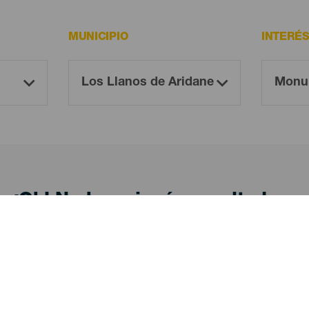
MUNICIPIO
INTERÉ
¡Oh! No hay ningún resultado...
eba otra vez, seguro que das con algo que te gu