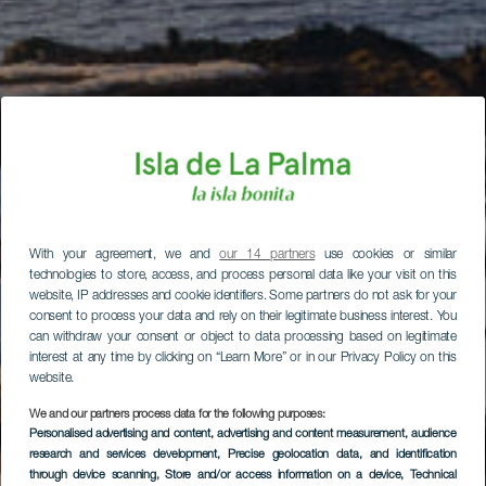
With your agreement, we and
our 14 partners
use cookies or similar
technologies to store, access, and process personal data like your visit on this
website, IP addresses and cookie identifiers. Some partners do not ask for your
consent to process your data and rely on their legitimate business interest. You
can withdraw your consent or object to data processing based on legitimate
interest at any time by clicking on “Learn More” or in our Privacy Policy on this
website.
We and our partners process data for the following purposes:
Personalised advertising and content, advertising and content measurement, audience
research and services development
, Precise geolocation data, and identification
through device scanning
, Store and/or access information on a device
, Technical