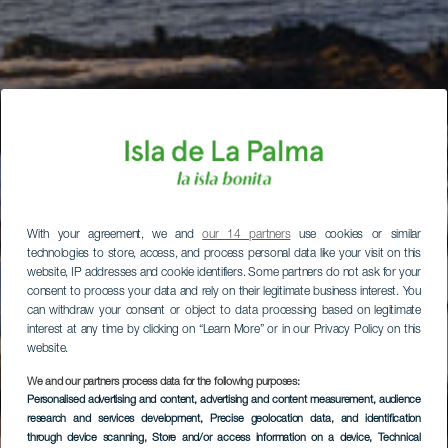
With your agreement, we and
our 14 partners
use cookies or similar
technologies to store, access, and process personal data like your visit on this
website, IP addresses and cookie identifiers. Some partners do not ask for your
consent to process your data and rely on their legitimate business interest. You
can withdraw your consent or object to data processing based on legitimate
interest at any time by clicking on “Learn More” or in our Privacy Policy on this
website.
We and our partners process data for the following purposes:
Personalised advertising and content, advertising and content measurement, audience
research and services development
, Precise geolocation data, and identification
through device scanning
, Store and/or access information on a device
, Technical