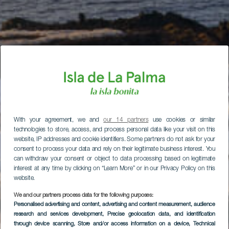
With your agreement, we and
our 14 partners
use cookies or similar
technologies to store, access, and process personal data like your visit on this
website, IP addresses and cookie identifiers. Some partners do not ask for your
consent to process your data and rely on their legitimate business interest. You
can withdraw your consent or object to data processing based on legitimate
interest at any time by clicking on “Learn More” or in our Privacy Policy on this
website.
We and our partners process data for the following purposes:
Personalised advertising and content, advertising and content measurement, audience
research and services development
, Precise geolocation data, and identification
through device scanning
, Store and/or access information on a device
, Technical