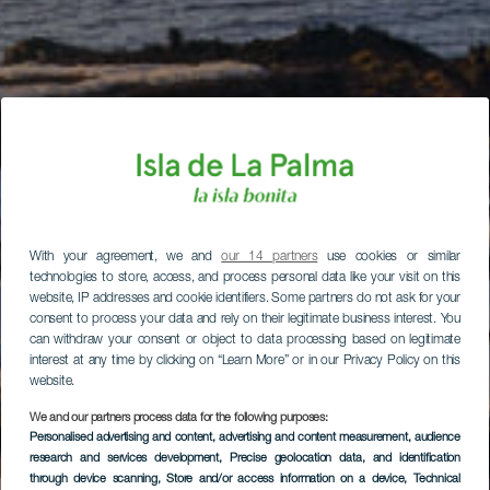
With your agreement, we and
our 14 partners
use cookies or similar
technologies to store, access, and process personal data like your visit on this
website, IP addresses and cookie identifiers. Some partners do not ask for your
consent to process your data and rely on their legitimate business interest. You
can withdraw your consent or object to data processing based on legitimate
interest at any time by clicking on “Learn More” or in our Privacy Policy on this
website.
We and our partners process data for the following purposes:
Personalised advertising and content, advertising and content measurement, audience
research and services development
, Precise geolocation data, and identification
through device scanning
, Store and/or access information on a device
, Technical