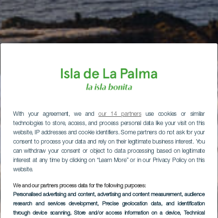
With your agreement, we and
our 14 partners
use cookies or similar
technologies to store, access, and process personal data like your visit on this
website, IP addresses and cookie identifiers. Some partners do not ask for your
consent to process your data and rely on their legitimate business interest. You
can withdraw your consent or object to data processing based on legitimate
interest at any time by clicking on “Learn More” or in our Privacy Policy on this
website.
We and our partners process data for the following purposes:
Personalised advertising and content, advertising and content measurement, audience
research and services development
, Precise geolocation data, and identification
through device scanning
, Store and/or access information on a device
, Technical