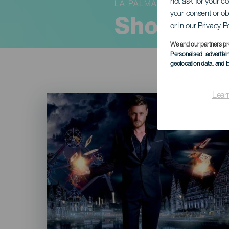
not ask for your c
LA PALMA
your consent or ob
Show La M
or in our Privacy P
We and our partners pr
Personalised advertis
geolocation data, and i
Lear
Imagen
Listado