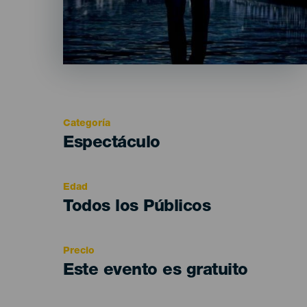
Categoría
Categoría
Espectáculo
del
evento
Edad
Edad
Todos los Públicos
Recomendada
Precio
Este evento es gratuito