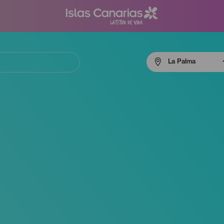
Menú
La Palma
navigation
La
Palma