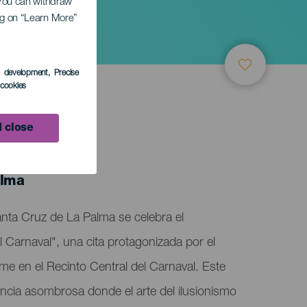
. You can withdraw
ing on “Learn More”
s development
, Precise
l cookies
 close
alma
nta Cruz de La Palma se celebra el
 Carnaval", una cita protagonizada por el
mme en el Recinto Central del Carnaval. Este
ncia asombrosa donde el arte del ilusionismo