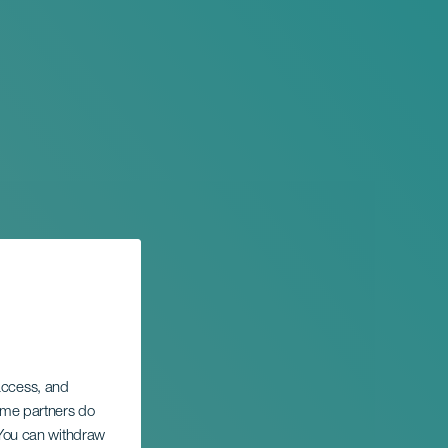
 access, and
Some partners do
. You can withdraw