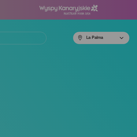
Menú
La Palma
navigation
La
Palma