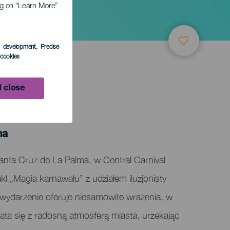
ing on “Learn More”
s development
, Precise
l cookies
 close
ma
nta Cruz de La Palma, w Central Carnival
l „Magia karnawału” z udziałem iluzjonisty
wydarzenie oferuje niesamowite wrażenia, w
plata się z radosną atmosferą miasta, urzekając