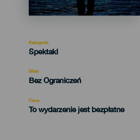
Kategoria
Categoría
Spektakl
del
evento
Wiek
Edad
Bez Ograniczeń
Recomendada
Cena
To wydarzenie jest bezpłatne