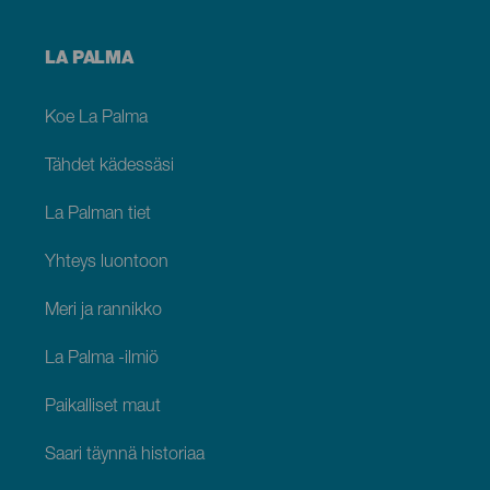
Menú
LA PALMA
footer
La
Palma
Koe La Palma
Tähdet kädessäsi
La Palman tiet
Yhteys luontoon
Meri ja rannikko
La Palma -ilmiö
Paikalliset maut
Saari täynnä historiaa