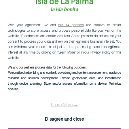
With your agreement, we and
our 14 partners
use cookies or similar
technologies to store, access, and process personal data like your visit on this
website, IP addresses and cookie identifiers. Some partners do not ask for your
consent to process your data and rely on their legitimate business interest. You
can withdraw your consent or object to data processing based on legitimate
interest at any time by clicking on “Learn More” or in our Privacy Policy on this
website.
We and our partners process data for the following purposes:
LA PALMA
Personalised advertising and content, advertising and content measurement, audience
Karnevaalin taika
research and services development
, Precise geolocation data, and identification
through device scanning
, Store and/or access information on a device
, Technical
cookies
Imagen
Listado
Learn More →
Disagree and close