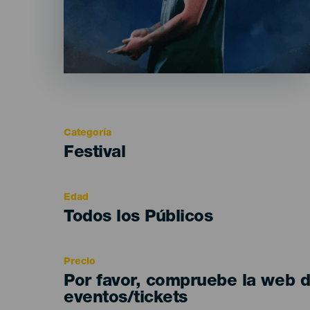
Categoría
Categoría
Festival
del
evento
Edad
Edad
Todos los Públicos
Recomendada
Precio
Por favor, compruebe la web 
eventos/tickets