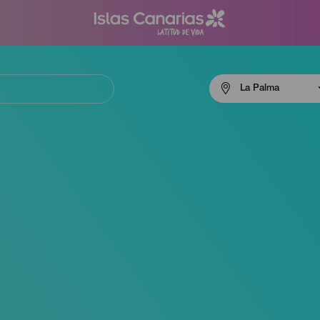
Menú
La Palma
navigation
La
Palma