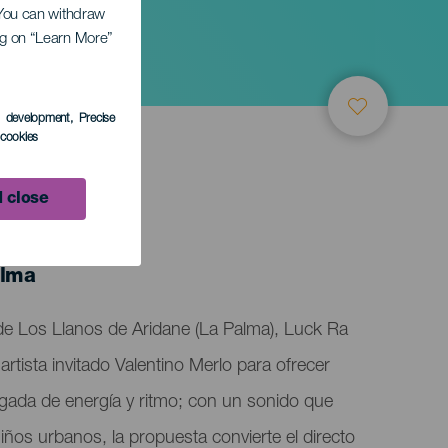
. You can withdraw
ing on “Learn More”
s development
, Precise
l cookies
 close
alma
 de Los Llanos de Aridane (La Palma), Luck Ra
 artista invitado Valentino Merlo para ofrecer
argada de energía y ritmo; con un sonido que
iños urbanos, la propuesta convierte el directo