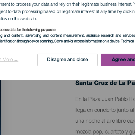
onsent to process your data and rely on their legitimate business interest
ject to data processing based on legitimate interest at any time by click
 Valentino Merlo
olicy on this website.
ocess data for the following purposes:
ing and content, advertising and content measurement, audience research and service
dentification through device scanning
, Store and/or access information on a device
, Technica
n More →
Disagree and close
Agree and
EVENTO PASADO
19 Junio 2026
Localidad
Santa Cruz de La P
Descripción
En la Plaza Juan Pablo II
del
llega en concierto junto al
evento
una noche al aire libre c
mezcla pop, cuarteto y gu