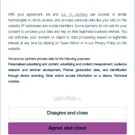
With your agreement, we and
our 14 partners
use cookies or similar
technologies to store, access, and process personal data like your visit on this
website, IP addresses and cookie identifiers. Some partners do not ask for your
consent to process your data and rely on their legitimate business interest. You
can withdraw your consent or object to data processing based on legitimate
interest at any time by clicking on “Learn More” or in our Privacy Policy on this
website.
LA PALMA
We and our partners process data for the following purposes:
Personalised advertising and content, advertising and content measurement, audience
Luck Ra + Valentino Merlo
research and services development
, Precise geolocation data, and identification
through device scanning
, Store and/or access information on a device
, Technical
cookies
Imagen
Listado
Learn More →
Disagree and close
Agree and close