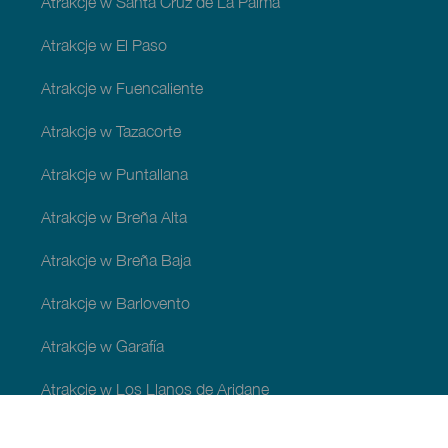
Atrakcje w Santa Cruz de La Palma
Atrakcje w El Paso
Atrakcje w Fuencaliente
Atrakcje w Tazacorte
Atrakcje w Puntallana
Atrakcje w Breña Alta
Atrakcje w Breña Baja
Atrakcje w Barlovento
Atrakcje w Garafía
Atrakcje w Los Llanos de Aridane
Atrakcje w Puntagorda