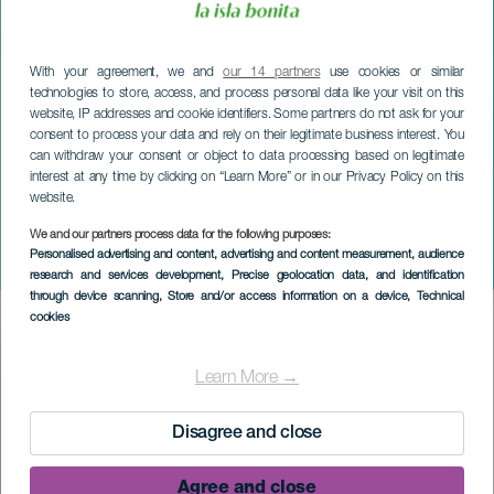
With your agreement, we and
our 14 partners
use cookies or similar
technologies to store, access, and process personal data like your visit on this
website, IP addresses and cookie identifiers. Some partners do not ask for your
consent to process your data and rely on their legitimate business interest. You
can withdraw your consent or object to data processing based on legitimate
interest at any time by clicking on “Learn More” or in our Privacy Policy on this
website.
We and our partners process data for the following purposes:
LA PALMA
Personalised advertising and content, advertising and content measurement, audience
Luck Ra + Valentino Merlo
research and services development
, Precise geolocation data, and identification
through device scanning
, Store and/or access information on a device
, Technical
cookies
Imagen
Listado
Learn More →
Disagree and close
Agree and close