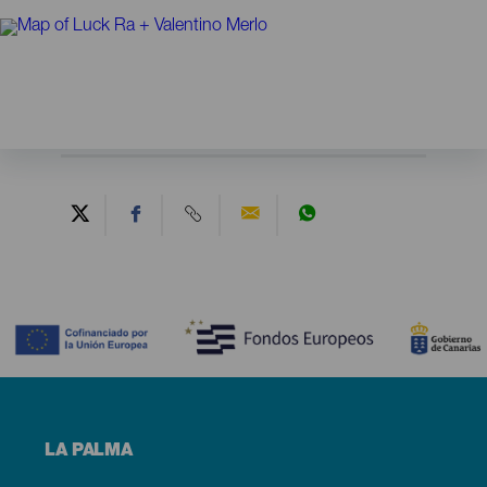
Contenido
Menú
LA PALMA
footer
La